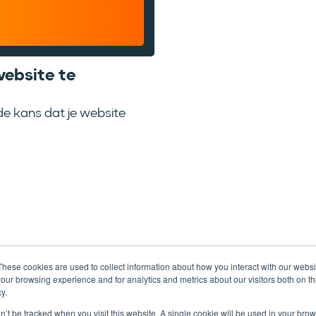
ebsite te
de kans dat je website
These cookies are used to collect information about how you interact with our webs
our browsing experience and for analytics and metrics about our visitors both on th
y.
on’t be tracked when you visit this website. A single cookie will be used in your b