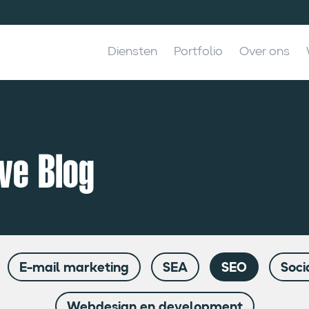
Diensten
Portfolio
Over ons
ve Blog
E-mail marketing
SEA
SEO
Soci
Webdesign en development