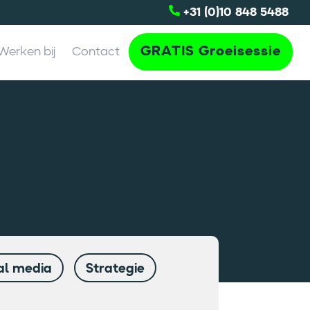
+31 (0)10 848 5488
GRATIS Groeisessie
Werken bij
Contact
al media
Strategie